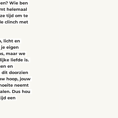
llen? Wie ben 
komt helemaal 
ze tijd om te 
de clinch met 
 licht en 
 je eigen 
ns, maar we 
ke liefde is. 
gen en 
 dit doorzien 
ouw hoop, jouw 
 moeite neemt 
ralen. Dus hou 
ijd een 