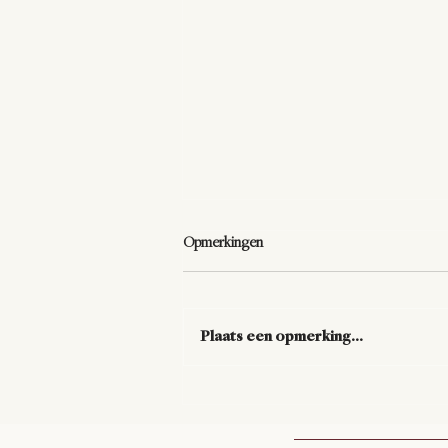
Opmerkingen
Plaats een opmerking...
De vraag die alles verandert.