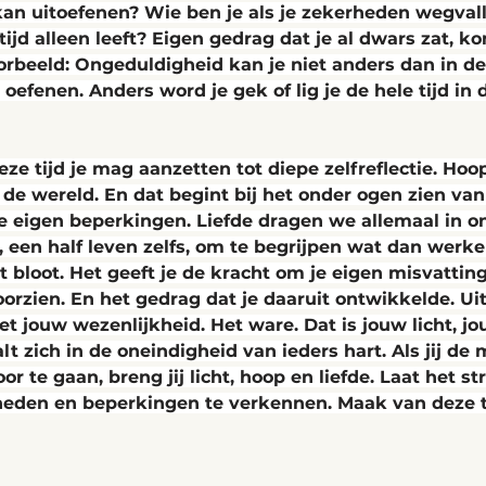
ob kan uitoefenen? Wie ben je als je zekerheden wegva
 tijd alleen leeft? Eigen gedrag dat je al dwars zat, 
orbeeld: Ongeduldigheid kan je niet anders dan in de
oefenen. Anders word je gek of lig je de hele tijd in 
ze tijd je mag aanzetten tot diepe zelfreflectie. Hoop,
n de wereld. En dat begint bij het onder ogen zien van
e eigen beperkingen. Liefde dragen we allemaal in o
een half leven zelfs, om te begrijpen wat dan werkelij
at bloot. Het geeft je de kracht om je eigen misvattin
orzien. En het gedrag dat je daaruit ontwikkelde. Uit
et jouw wezenlijkheid. Het ware. Dat is jouw licht, j
alt zich in de oneindigheid van ieders hart. Als jij de
r te gaan, breng jij licht, hoop en liefde. Laat het st
kheden en beperkingen te verkennen. Maak van deze t