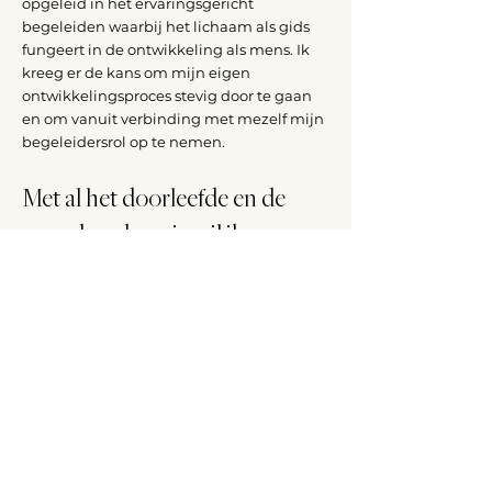
opgeleid in het ervaringsgericht
begeleiden waarbij het lichaam als gids
fungeert in de ontwikkeling als mens. Ik
kreeg er de kans om mijn eigen
ontwikkelingsproces stevig door te gaan
en om vanuit verbinding met mezelf mijn
begeleidersrol op te nemen.
Met al het doorleefde en de
opgedane kennis wil ik graag
een doorgeefluik zijn, een
instrument voor hulp.
Mijn fijne afstemming, rust, helderheid,
mijn vertrouwen in de heftige
worstelingen van de mens én het door
de natuur bijgeleverde krachtige
vermogen van de mens om zichzelf te