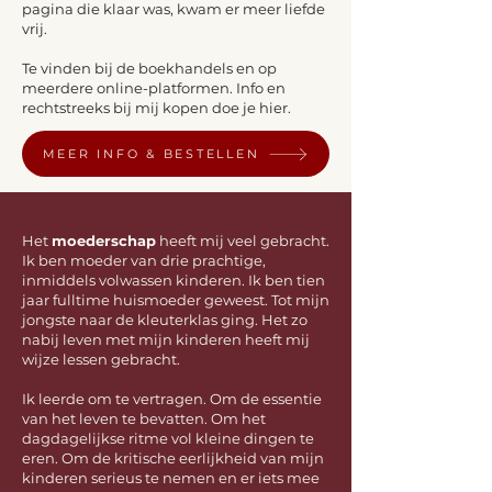
pagina die klaar was, kwam er meer liefde
vrij.
Te vinden bij de boekhandels en op
meerdere online-platformen. Info en
rechtstreeks bij mij kopen doe je hier.
MEER INFO & BESTELLEN
Het
moederschap
heeft mij veel gebracht.
Ik ben moeder van drie prachtige,
inmiddels volwassen kinderen. Ik ben tien
jaar fulltime huismoeder geweest. Tot mijn
jongste naar de kleuterklas ging. Het zo
nabij leven met mijn kinderen heeft mij
wijze lessen gebracht.
Ik leerde om te vertragen. Om de essentie
van het leven te bevatten. Om het
dagdagelijkse ritme vol kleine dingen te
eren. Om de kritische eerlijkheid van mijn
kinderen serieus te nemen en er iets mee