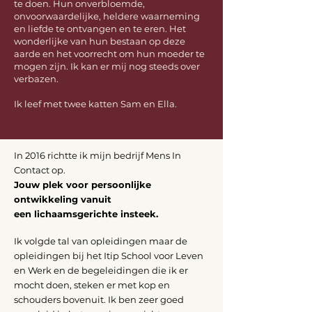
te doen. Hun onverbloemde,
onvoorwaardelijke, heldere waarneming
en liefde te ontvangen en te eren. Het
wonderlijke van hun bestaan op deze
aarde en het voorrecht om hun moeder te
mogen zijn. Ik kan er mij nog steeds over
verbazen.
Ik leef met twee katten Sam en Ella.
In 2016 richtte ik mijn bedrijf Mens In
Contact op.
Jouw plek voor persoonlijke
ontwikkeling vanuit
een lichaamsgerichte insteek.
Ik volgde tal van opleidingen maar de
opleidingen bij het Itip School voor Leven
en Werk en de begeleidingen die ik er
mocht doen, steken er met kop en
schouders bovenuit. Ik ben zeer goed