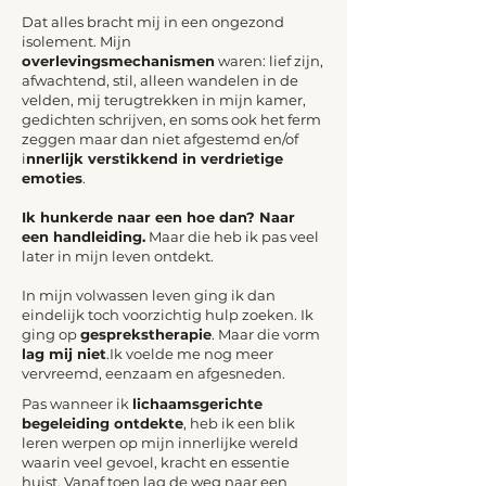
Dat alles bracht mij in een ongezond
isolement. Mijn
overlevingsmechanismen
waren: lief zijn,
afwachtend, stil, alleen wandelen in de
velden, mij terugtrekken in mijn kamer,
gedichten schrijven, en soms ook het ferm
zeggen maar dan niet afgestemd en/of
i
nnerlijk verstikkend in verdrietige
emoties
.
Ik hunkerde naar een hoe dan? Naar
een handleiding.
Maar die heb ik pas veel
later in mijn leven ontdekt.
In mijn volwassen leven ging ik dan
eindelijk toch voorzichtig hulp zoeken. Ik
ging op
gesprekstherapie
. Maar die vorm
lag mij niet
.Ik voelde me nog meer
vervreemd, eenzaam en afgesneden.
Pas wanneer ik
lichaamsgerichte
begeleiding ontdekte
, heb ik een blik
leren werpen op mijn innerlijke wereld
waarin veel gevoel, kracht en essentie
huist. Vanaf toen lag de weg naar een