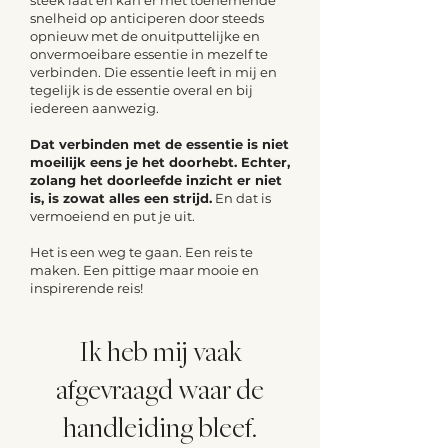
steek laat en kan er met toenemende
snelheid op anticiperen door steeds
opnieuw met de onuitputtelijke en
onvermoeibare essentie in mezelf te
verbinden. Die essentie leeft in mij en
tegelijk is de essentie overal en bij
iedereen aanwezig.
Dat verbinden met de essentie is niet
moeilijk eens je het doorhebt. Echter,
zolang het doorleefde inzicht er niet
is, is zowat alles een strijd.
En dat is
vermoeiend en put je uit.
Het is een weg te gaan. Een reis te
maken. Een pittige maar mooie en
inspirerende reis!
Ik heb mij vaak
afgevraagd waar de
handleiding bleef.