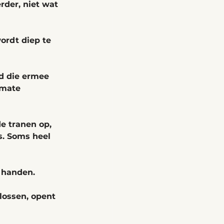
rder, niet wat 
ordt diep te 
d die ermee 
rmate 
e tranen op, 
s. Soms heel 
 handen. 
lossen, opent 