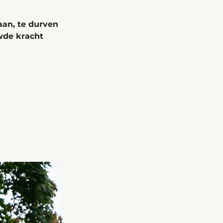
aan, te durven 
wde kracht 