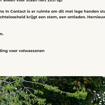
 alleen voor staan heft zich op. 
ens In Contact is er ruimte om dit met lege handen st
achteloosheid krijgt een stem, een ontladen. Hernieu
m. 
iding voor volwassenen