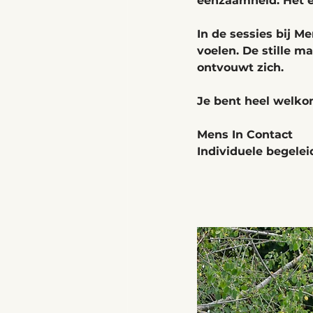
eenzaamheid. Het er
In de sessies bij M
voelen. De stille m
ontvouwt zich.
Je bent heel welko
Mens In Contact
Individuele begele