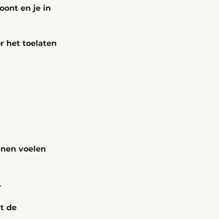
ont en je in 
r het toelaten 
kenen voelen 
 
t de 