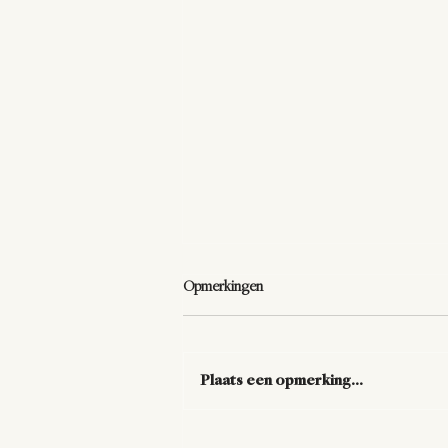
Opmerkingen
Plaats een opmerking...
De vraag die alles verandert.