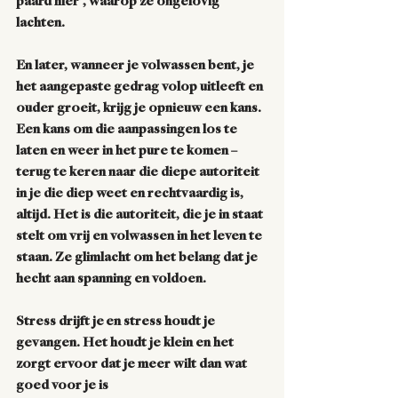
paard hier’, waarop ze ongelovig 
lachten.
En later, wanneer je volwassen bent, je 
het aangepaste gedrag volop uitleeft en 
ouder groeit, krijg je opnieuw een kans. 
Een kans om die aanpassingen los te 
laten en weer in het pure te komen – 
terug te keren naar die diepe autoriteit 
in je die diep weet en rechtvaardig is, 
altijd. Het is die autoriteit, die je in staat 
stelt om vrij en volwassen in het leven te 
staan. Ze glimlacht om het belang dat je 
hecht aan spanning en voldoen. 
Stress drijft 
je
 en stress 
houdt je
gevangen. Het 
houdt je
 klein en het 
zorgt ervoor dat je meer 
wilt
 dan wat 
goed voor je is