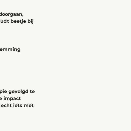
 doorgaan, 
udt beetje bij 
stemming 
pie gevolgd te 
e impact 
 echt iets met 