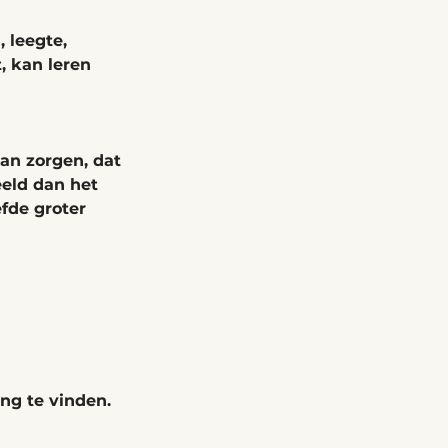
, leegte, 
, kan leren 
kan zorgen, dat 
eeld dan het 
efde groter 
ing te vinden. 