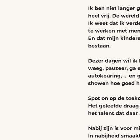
Ik ben niet langer 
heel vrij. De wereld
Ik weet dat ik verd
te werken met mens
En dat mijn kinder
bestaan. 
Dezer dagen wil ik 
weeg, pauzeer, ga e
autokeuring, ..  en
showen hoe goed he
Spot on op de toeko
Het geleefde draag 
het talent dat daar 
Nabij zijn is voor 
In nabijheid smaakt