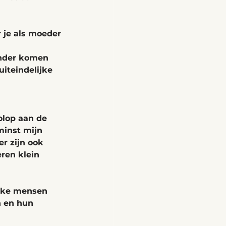
 je als moeder 
onder komen 
iteindelijke 
olop aan de 
minst mijn 
r zijn ook 
ren klein 
lke mensen 
n en hun 