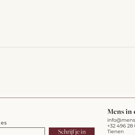
Waarm
Oceaanbodem en stadions: stilte
die vibreert
Mens in 
info@mens
tes
+32 496 28 
Schrijf je in
Tienen