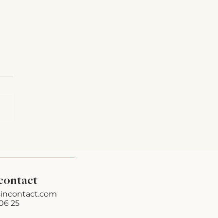
ee kan ik je helpen?
contact
incontact.com
06 25