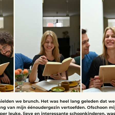
ielden we brunch. Het was heel lang geleden dat we
ling van mijn éénoudergezin vertoefden. Ofschoon mi
er leuke, lieve en interessante schoonkinderen, was