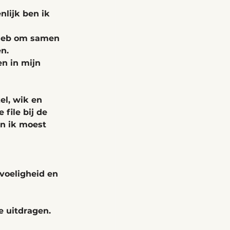
nlijk ben ik 
n heb om samen 
n.
n in mijn 
el, wik en 
file bij de 
en ik moest 
voeligheid en 
 uitdragen.  