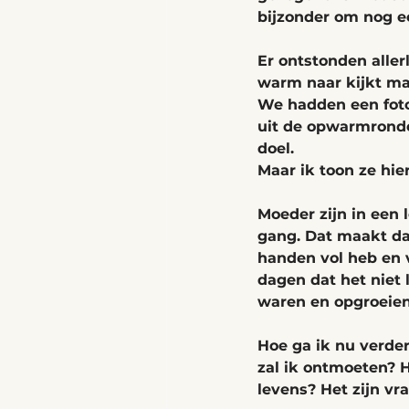
bijzonder om nog ee
Er ontstonden aller
warm naar kijkt maar
We hadden een foto
uit de opwarmronde.
doel.
Maar ik toon ze hie
Moeder zijn in een l
gang. Dat maakt dat
handen vol heb en 
dagen dat het niet 
waren en opgroeiend
Hoe ga ik nu verde
zal ik ontmoeten? H
levens? Het zijn v