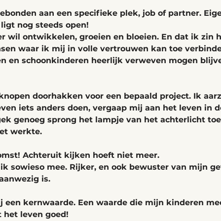
gebonden aan een specifieke plek, job of partner. Eige
 ligt nog steeds open!
er wil ontwikkelen, groeien en bloeien. En dat ik zi
en waar ik mij in volle vertrouwen kan toe verbinde
en en schoonkinderen heerlijk verweven mogen blijve
knopen doorhakken voor een bepaald project. Ik aarz
ven iets anders doen, vergaap mij aan het leven in de 
 gek genoeg sprong het lampje van het achterlicht to
t werkte. 
mst! Achteruit kijken hoeft niet meer. 
ik sowieso mee. Rijker, en ook bewuster van mijn ge
aanwezig is. 
mij een kernwaarde. Een waarde die mijn kinderen mee
 het leven goed!