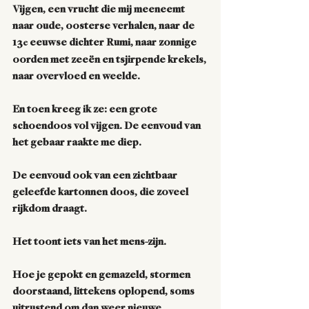
Vijgen, een vrucht die mij meeneemt 
naar oude, oosterse verhalen, naar de 
13
 eeuwse dichter Rumi, naar zonnige 
e
oorden met zeeën en tsjirpende krekels, 
naar overvloed en weelde. 
En toen kreeg ik ze: een grote 
schoendoos vol vijgen. De eenvoud van 
het gebaar raakte me diep. 
De eenvoud ook van een zichtbaar 
geleefde kartonnen doos, die zoveel 
rijkdom draagt.
Het toont iets van het mens-zijn.
Hoe je gepokt en gemazeld, stormen 
doorstaand, littekens oplopend, soms 
uitrustend om dan weer nieuwe 