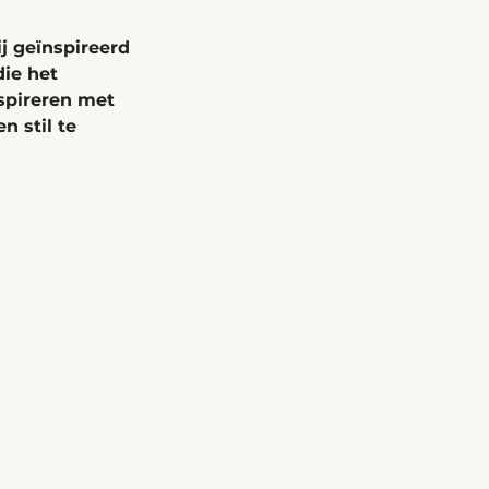
j geïnspireerd 
ie het 
nspireren met 
 stil te 