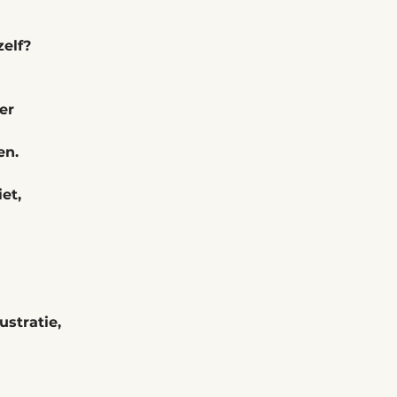
zelf?
er
en.
et,
ustratie,