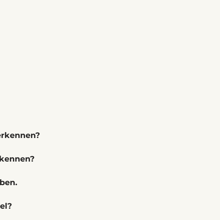
erkennen?
erkennen?
 ben.
el?