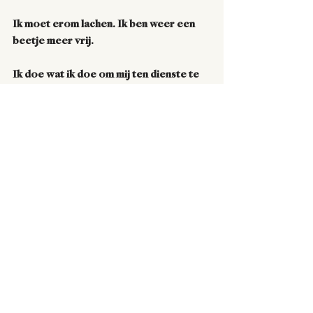
Ik moet erom lachen. Ik ben weer een 
beetje meer vrij.
Ik doe wat ik doe om mij ten dienste te 
stellen van het geluk van anderen.
Het onderscheid maakte ik zelf.  En dat 
ontnam me mijn kracht.
Als je je bevrijd van het onderscheid 
maken en kan zien  dat je staat waar je 
staat,
dan kan er veel gebeuren.
Of om het met de woorden van priester 
Fons te zeggen: