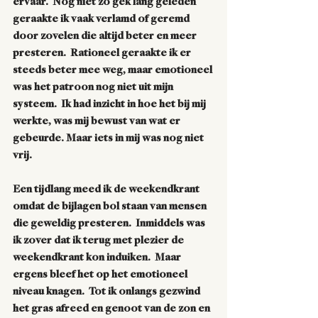
ervaar.  Nog niet zo gek lang geleden 
geraakte ik vaak verlamd of geremd 
door zovelen die altijd beter en meer 
presteren.  Rationeel geraakte ik er 
steeds beter mee weg, maar emotioneel 
was het patroon nog niet uit mijn 
systeem.  Ik had inzicht in hoe het bij mij 
werkte, was mij bewust van wat er 
gebeurde. Maar iets in mij was nog niet 
vrij.
Een tijdlang meed ik de weekendkrant  
omdat de bijlagen bol staan van mensen 
die geweldig presteren.  Inmiddels was 
ik zover dat ik terug met plezier de 
weekendkrant kon induiken.  Maar 
ergens bleef het op het emotioneel 
niveau knagen.  Tot ik onlangs gezwind 
het gras afreed en genoot van de zon en 