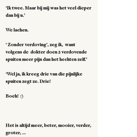
‘Ik twee. Maar bij mij was het veel dieper 
dan bij u.’
We lachen.  
‘ Zonder verdoving’, zeg ik,  want  
volgens de  dokter doen 2 verdovende 
spuiten meer pijn dan het hechten zelf.’
‘Wel ja, ik kreeg drie van die pijnlijke 
spuiten zegt ze. Drie!
Boeh!  :)
Het is altijd meer, beter, mooier, verder, 
groter, …