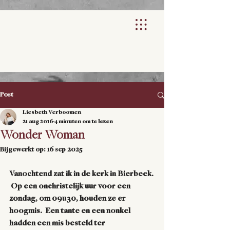
Post
Liesbeth Verboomen
21 aug 2016
4 minuten om te lezen
Wonder Woman
Bijgewerkt op:
16 sep 2025
Vanochtend zat ik in de kerk in Bierbeek. 
 Op een onchristelijk uur voor een 
zondag, om 09u30, houden ze er 
hoogmis.  Een tante en een nonkel 
hadden een mis besteld ter 