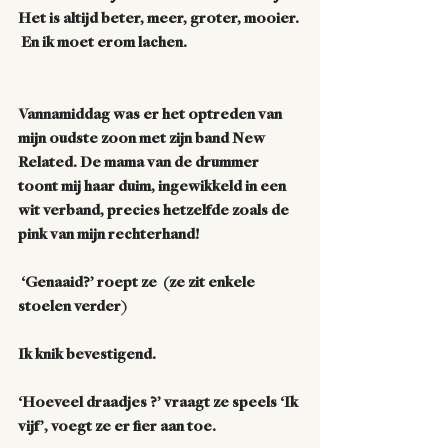
Het is altijd beter, meer, groter, mooier. 
 En ik moet erom lachen. 
Vannamiddag was er het optreden van 
mijn oudste zoon met zijn band New 
Related. De mama van de drummer 
toont mij haar duim, ingewikkeld in een 
wit verband, precies hetzelfde zoals de 
pink van mijn rechterhand!
 ‘Genaaid?’ roept ze  (ze zit enkele 
stoelen verder)
Ik knik bevestigend.
‘Hoeveel draadjes ?’ vraagt ze speels ‘Ik 
vijf’, voegt ze er fier aan toe.