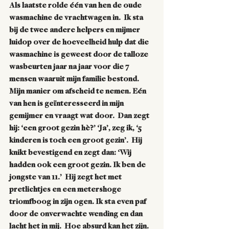
Als laatste rolde één van hen de oude 
wasmachine de vrachtwagen in.  Ik sta 
bij de twee andere helpers en mijmer 
luidop over de hoeveelheid hulp dat die 
wasmachine is geweest door de talloze 
wasbeurten jaar na jaar voor die 7 
mensen waaruit mijn familie bestond.  
Mijn manier om afscheid te nemen. Eén 
van hen is geïnteresseerd in mijn 
gemijmer en vraagt wat door.  Dan zegt 
hij: ‘een groot gezin hè?’ ‘Ja’, zeg ik, ‘5 
kinderen is toch een groot gezin’.  Hij 
knikt bevestigend en zegt dan: ‘Wij 
hadden ook een groot gezin. Ik ben de 
jongste van 11.’  Hij zegt het met 
pretlichtjes en een metershoge 
triomfboog in zijn ogen. Ik sta even paf 
door de onverwachte wending en dan 
lacht het in mij.  Hoe absurd kan het zijn. 