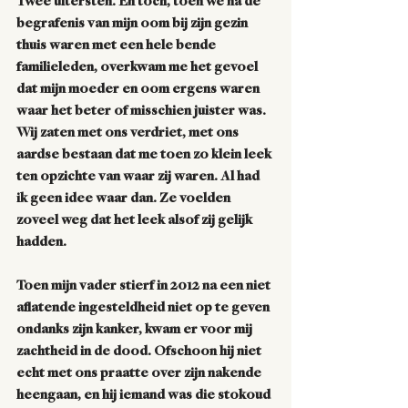
Twee uitersten. En toch, toen we na de 
begrafenis van mijn oom bij zijn gezin 
thuis waren met een hele bende 
familieleden, overkwam me het gevoel 
dat mijn moeder en oom ergens waren 
waar het beter of misschien juister was. 
Wij zaten met ons verdriet, met ons 
aardse bestaan dat me toen zo klein leek 
ten opzichte van waar zij waren. Al had 
ik geen idee waar dan. Ze voelden 
zoveel weg dat het leek alsof zij gelijk 
hadden. 
Toen mijn vader stierf in 2012 na een niet 
aflatende ingesteldheid niet op te geven 
ondanks zijn kanker, kwam er voor mij 
zachtheid in de dood. Ofschoon hij niet 
echt met ons praatte over zijn nakende 
heengaan, en hij iemand was die stokoud 