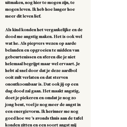
uitmaken, nog hier te mogen zijn, te 
mogen leven. Ik heb hoe langer hoe 
meer dit leven lief. 
Als kind konden het vergankelijke en de 
dood me angstig maken. Het is ook wel 
wat he. Als piepvers wezen op aarde 
belanden en opgroeien te midden van 
gebeurtenissen en sferen die je niet 
helemaal begrijpt maar wel ervaart. Je 
hebt al snel door dat je deze aardbol 
ooit zult verlaten en dat sterven 
onontkoombaar is. Dat ook jij op een 
dag dood zal gaan. Het maakt angstig, 
doet je piekeren en omdat je nog zo 
jong bent, voel je nog meer de angst in 
een energievorm. Ik herinner me nog 
goed hoe we ’s avonds thuis aan de tafel 
konden zitten en een soort angst mij 