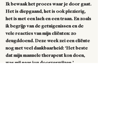
Ik bewaak het proces waar je door gaat. 
Het is diepgaand, het is ook plezierig, 
het is met een lach en een traan. En zoals 
ik begrijp van de getuigenissen en de 
vele reacties van mijn cliënten: zo 
deugddoend. Deze week zei een cliënte 
nog met veel dankbaarheid: ‘Het beste 
dat mijn manuele therapeut kon doen, 
was mij naar jou doorverwijzen.’
Welkom!
Voortaan kan je een intakegesprek 
boeken via mijn website. 