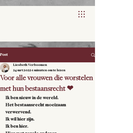
Post
Liesbeth Verboomen
24 mrt 2022
1 minuten om te lezen
Voor alle vrouwen die worstelen
met hun bestaansrecht ❤
Ik ben nieuw in de wereld.
Het bestaansrecht moeizaam 
verwervend.
Ik wil hier zijn.
Ik ben hier.