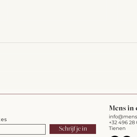
Waarm
Oceaanbodem en stadions: stilte
die vibreert
Mens in 
info@mens
tes
+32 496 28 
Schrijf je in
Tienen