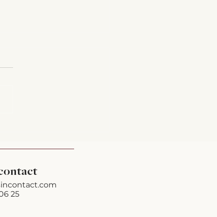
ee kan ik je helpen?
contact
incontact.com
06 25