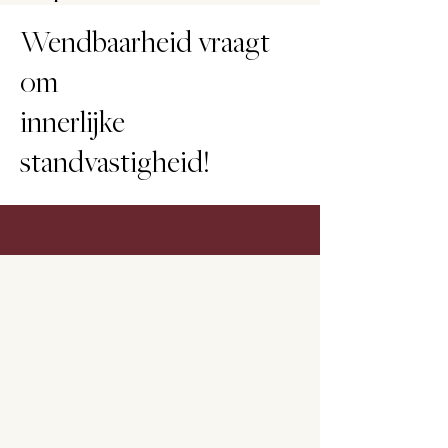
Wendbaarheid vraagt
om
innerlijke
standvastigheid!
Mens In Contact is uw
specialist in ondersteuning
van werknemers in hun groei
naar verantwoordelijke
werknemers. Mens In
Contact biedt naast een vast
aanbod ook teamworkshops
op maat.