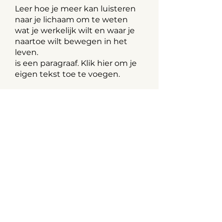
Leer hoe je meer kan luisteren
naar je lichaam om te weten
wat je werkelijk wilt en waar je
naartoe wilt bewegen in het
leven.
is een paragraaf. Klik hier om je
eigen tekst toe te voegen.
Zomer
De zomer is de tijd van oogsten.
Welke 'vruchten' kan jij
oogsten? Op. je werk, in je leven,
in je innerlijke wereld.
Na de lente, de tijd van
ontluiken mag je helemaal gaan
bloeien.
Het is een tijd van vurige
energie en prikkels. Hoe ga je