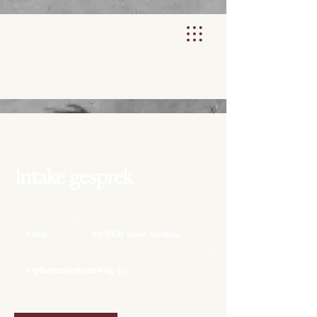
Intake gesprek
80
EUR
1 uur
1
80 EUR voor 60min.
voor
60min.
u
u
Oplintersesteenweg 50