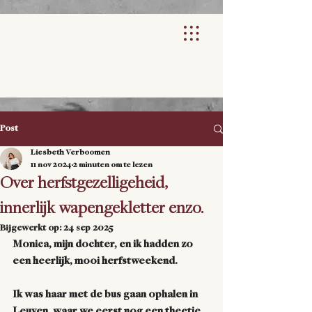
Post
Liesbeth Verboomen
11 nov 2024
2 minuten om te lezen
Over herfstgezelligeheid,
innerlijk wapengekletter enzo.
Bijgewerkt op:
24 sep 2025
Monica, mijn dochter, en ik hadden zo 
een heerlijk, mooi herfstweekend.
Ik was haar met de bus gaan ophalen in 
Leuven, waar we eerst nog een theetje 