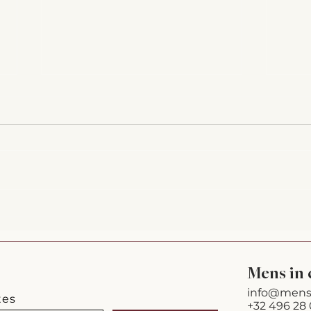
Waarm
Oceaanbodem en stadions: stilte
die vibreert
Mens in 
info@mens
tes
+32 496 28 