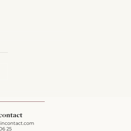
ee kan ik je helpen?
contact
incontact.com
06 25