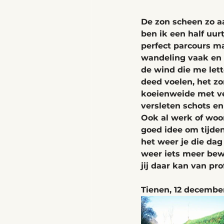
De zon scheen zo aa
ben ik een half uur
perfect parcours ma
wandeling vaak en t
de wind die me lett
deed voelen, het z
koeienweide met ve
versleten schots en
Ook al werk of woon
goed idee om tijden
het weer je die dag
weer iets meer bewu
jij daar kan van pro
Tienen, 12 decembe