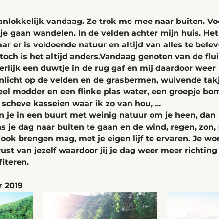
nlokkelijk vandaag. Ze trok me mee naar buiten. Voo
tje gaan wandelen. In de velden achter mijn huis. Het
ar er is voldoende natuur en altijd van alles te belev
och is het altijd anders.Vandaag genoten van de flui
erlijk een duwtje in de rug gaf en mij daardoor weer 
onlicht op de velden en de grasbermen, wuivende takj
el modder en een flinke plas water, een groepje bo
 scheve kasseien waar ik zo van hou, ...
 je in een buurt met weinig natuur om je heen, dan 
s je dag naar buiten te gaan en de wind, regen, zon,
 ook brengen mag, met je eigen lijf te ervaren. Je wor
st van jezelf waardoor jij je dag weer meer richting
fiteren.
r 2019