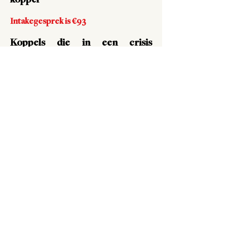
koppel
Intakegesprek is €93
Koppels die in een crisis
verkeren en niet het
engagement van een traject
kunnen aangaan kunnen per
sessie boeken.
1 sessie is €111
en duurt
60'. Per
kwartier extra betaal je €30 bij.
Terugbetaling is niet mogelijk.
Alle prijzen zijn inclusief 21% Btw.
Therapie
Relatietherapie
Therapie voor koppels
Liefdesrelatie