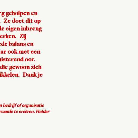
rg geholpen en
 Ze doet dit op
de eigen inbreng
erken. Zij
ede balans en
aar ook met een
uisterend oor.
 die gewoon zich
ikkelen. Dank je
n bedrijf of organisatie
aarde te creëren. Helder