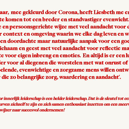
jaar, mee gekleurd door Corona, heeft Liesbeth me e
e komen tot een breder en standvastiger evenwicht.
 en persoonsgerichte wijze met veel aandacht voor 
 context en omgeving waarin we elke dag leven en w
 een doordachte maar natuurlijke aanpak voor een go
lichaam en geest met veel aandacht voor reflectie m
voor eigen inbreng en emoties. En altijd is er een l
er voor al diegenen die worstelen met wat onrust of
voelende, evenwichtige en zorgzame mens willen ontw
 die zo belangrijke zorg, waardering en aandacht'.
innerlijk leiderschap is een helder leiderschap. Dat is de sleutel tot ee
ven zichzelf te zijn en zich samen enthousiast inzetten om een meerw
ngwijzer naar succesvol ondernemen!