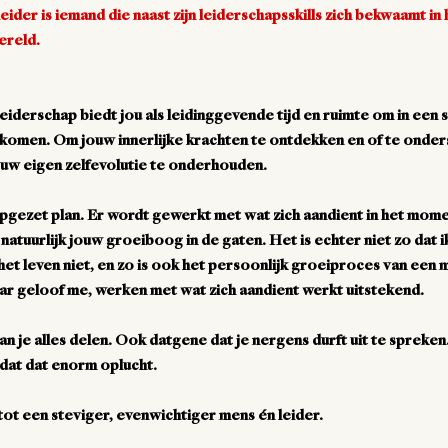
ider is iemand die naast zijn leiderschapsskills zich bekwaamt in 
wereld.
iderschap biedt jou als leidinggevende tijd en ruimte om in een 
e komen. Om jouw innerlijke krachten te ontdekken en of te onde
ouw eigen zelfevolutie te onderhouden.
pgezet plan. Er wordt gewerkt met wat zich aandient in het mome
 natuurlijk jouw groeiboog in de gaten. Het is echter niet zo dat i
het leven niet, en zo is ook het persoonlijk groeiproces van een 
aar geloof me, werken met wat zich aandient werkt uitstekend.
an je alles delen. Ook datgene dat je nergens durft uit te spreken
 dat dat enorm oplucht.
 tot een steviger, evenwichtiger mens én leider.