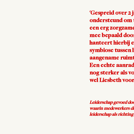
'Gespreid over 2 
ondersteund om t
een erg zorgzame
mee bepaald door
hanteert hierbij
symbiose tussen 
aangename ruimte 
Een echte aanrad
nog sterker als 
wel Liesbeth voor
Leiderschap gevoed door 
waarin medewerkers dur
leiderschap als richti