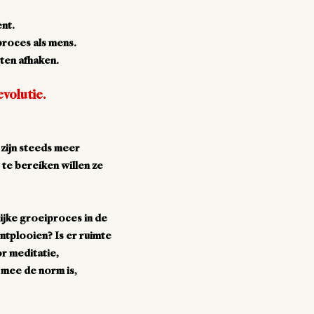
nt.
proces als mens.
eten afhaken.
evolutie.
 zijn steeds meer
 te bereiken willen ze
nlijke groeiproces in de
ntplooien? Is er ruimte
r meditatie,
 mee de norm is,