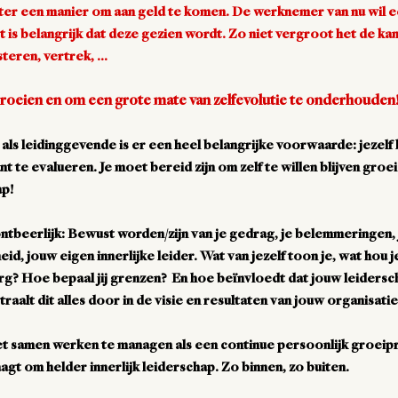
uter een manier om aan geld te komen. De werknemer van nu wil e
 is belangrijk dat deze gezien wordt. Zo niet vergroot het de ka
teren, vertrek, …
 groeien en om een grote mate van zelfevolutie te onderhouden
n als leidinggevende is er een heel belangrijke voorwaarde: jezelf 
nt te evalueren. Je moet bereid zijn om zelf te willen blijven groe
ap!
ntbeerlijk: Bewust worden/zijn van je gedrag, je belemmeringen,
id, jouw eigen innerlijke leider. Wat van jezelf toon je, wat hou 
rg? Hoe bepaal jij grenzen? En hoe beïnvloedt dat jouw leiders
alt dit alles door in de visie en resultaten van jouw organisati
t samen werken te managen als een continue persoonlijk groeipr
gt om helder innerlijk leiderschap. Zo binnen, zo buiten.