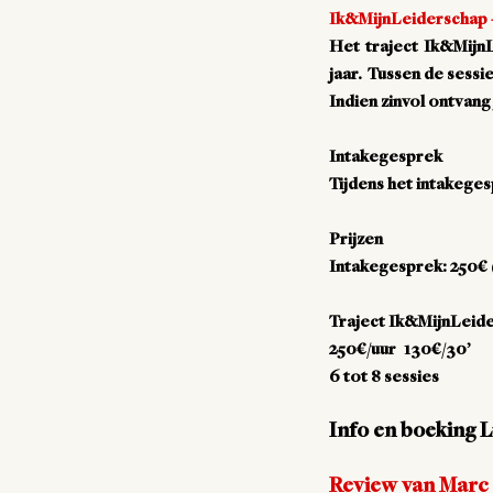
Ik&MijnLeiderschap -
Het traject Ik&MijnL
jaar. Tussen de sessi
Indien zinvol ontvang
Intakegesprek
Tijdens het intakege
Prijzen
Intakegesprek: 250€ 
Traject Ik&MijnLeid
250€/uur 130€/30’
6 tot 8 sessies
Info en boeking
Review van Marc 