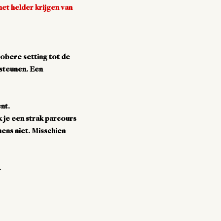
het helder krijgen van
sobere setting tot de
rsteunen. Een
nt.
k je een strak parcours
mens niet. Misschien
.