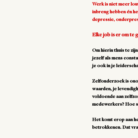
Werk is niet meer lo
inbreng hebben én het
depressie, onderpres
Elke job is er om te
Om hierin thuis te zij
jezelf als mens consta
je ook in je leidersch
Zelfonderzoek is ono
waarden, je levendighe
voldoende aan zelfzo
medewerkers? Hoe stra
Het komt erop aan he
betrokkenen. Dat vraa