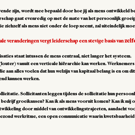
ende zijn, wordt mee bepaald door hoe jij als mens ontwikkeld be
rschap gaat evenredig op met de mate van het persoonlijk groei
e zichzelf als mens niet onder de loep neemt, zal uiteindelijk mo
zelf
icale veranderingen vergt leiderschap een stevige basis van
isaties staat intussen de mens centraal, niet langer het systeem.
 (louter) vanuit een verticale hiërarchie kan werken. Werknemers
 aan alles voelen dat hun welzijn van kapitaal belang is en om dit
end kunnen werken.
ollicitatie. Sollicitanten leggen tijdens de sollicitatie hun persoo
 bedrijf groeikansen? Kan ik als mens vooruit komen? Kan ik mij o
twikkeling door middel van ontwikkelingstrajecten, aandacht voo
 gezond werkritme, een open communicatie waarin kwetsbaarheid